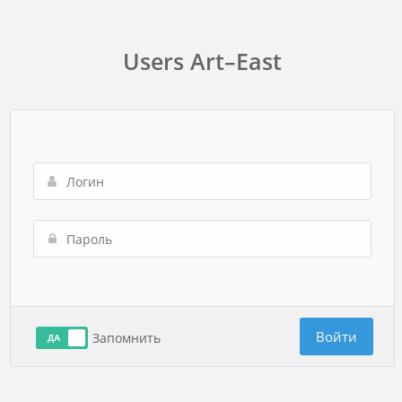
Users Art–East
Войти
Запомнить